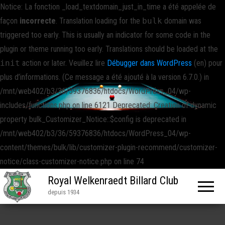
Notice: La fonction _load_textdomain_just_in_time a été appelée de
façon
incorrecte
. Translation loading for the
bulk
domain was
triggered too early. This is usually an indicator for some code in the
plugin or theme running too early. Translations should be loaded at the
init
action or later. Veuillez lire
Débugger dans WordPress
(en) pour
plus d’informations. (Ce message a été ajouté à la version 6.7.0.) in
/mnt/web402/b3/36/59376836/htdocs/WordPress_04/wp-
includes/functions.php on line 6121 Deprecated: Creation of dynamic
property bulk_Customizer_Notice::$config is deprecated in
/mnt/web402/b3/36/59376836/htdocs/WordPress_04/wp-
content/themes/bulk/lib/customizer-plugin-recommend/customizer-
notice/class-customizer-notice.php on line 74
Royal Welkenraedt Billard Club
depuis 1934