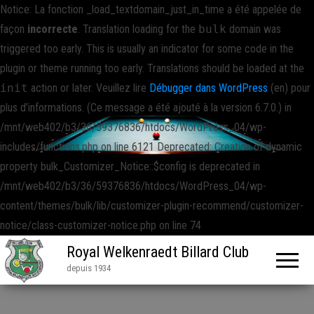
Notice: La fonction _load_textdomain_just_in_time a été appelée de
façon
incorrecte
. Translation loading for the
bulk
domain was
triggered too early. This is usually an indicator for some code in the
plugin or theme running too early. Translations should be loaded at the
init
action or later. Veuillez lire
Débugger dans WordPress
(en) pour
plus d’informations. (Ce message a été ajouté à la version 6.7.0.) in
/mnt/web402/b3/36/59376836/htdocs/WordPress_04/wp-
includes/functions.php on line 6121 Deprecated: Creation of dynamic
property bulk_Customizer_Notice::$config is deprecated in
/mnt/web402/b3/36/59376836/htdocs/WordPress_04/wp-
content/themes/bulk/lib/customizer-plugin-recommend/customizer-
notice/class-customizer-notice.php on line 74
Royal Welkenraedt Billard Club
depuis 1934