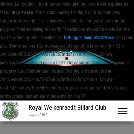
Notice: La fonction _load_textdomain_just_in_time a été appelée de
façon
incorrecte
. Translation loading for the
bulk
domain was
triggered too early. This is usually an indicator for some code in the
plugin or theme running too early. Translations should be loaded at the
init
action or later. Veuillez lire
Débugger dans WordPress
(en) pour
plus d’informations. (Ce message a été ajouté à la version 6.7.0.) in
/mnt/web402/b3/36/59376836/htdocs/WordPress_04/wp-
includes/functions.php on line 6121 Deprecated: Creation of dynamic
property bulk_Customizer_Notice::$config is deprecated in
/mnt/web402/b3/36/59376836/htdocs/WordPress_04/wp-
content/themes/bulk/lib/customizer-plugin-recommend/customizer-
notice/class-customizer-notice.php on line 74
Royal Welkenraedt Billard Club
depuis 1934