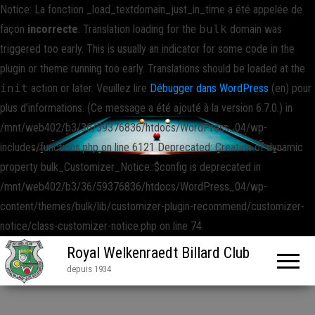
Notice: La fonction _load_textdomain_just_in_time a été appelée de
façon
incorrecte
. Translation loading for the
bulk
domain was
triggered too early. This is usually an indicator for some code in the
plugin or theme running too early. Translations should be loaded at the
init
action or later. Veuillez lire
Débugger dans WordPress
(en) pour
plus d’informations. (Ce message a été ajouté à la version 6.7.0.) in
/mnt/web402/b3/36/59376836/htdocs/WordPress_04/wp-
includes/functions.php on line 6121 Deprecated: Creation of dynamic
property bulk_Customizer_Notice::$config is deprecated in
/mnt/web402/b3/36/59376836/htdocs/WordPress_04/wp-
content/themes/bulk/lib/customizer-plugin-recommend/customizer-
notice/class-customizer-notice.php on line 74
Royal Welkenraedt Billard Club
depuis 1934