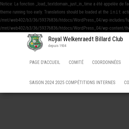
Notice: La fonction _load_textdomain_just_in_time a été appelée de f
theme running too early. Translations should be loaded at the
init
acti
/mnt/web402/b3/36/59376836/htdocs/WordPress_04/wp-includes/functio
/mnt/web402/b3/36/59376836/htdocs/WordPress_04/wp-content/themes
Royal Welkenraedt Billard Club
depuis 1934
PAGE D’ACCUEIL
COMITÉ
COORDONNÉES
SAISON 2024 2025 COMPÉTITIONS INTERNES
CO