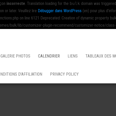
açon
incorrecte
. Translation loading for the
bulk
domain was triggered t
on or later. Veuillez lire
Débugger dans WordPress
(en) pour plus d’info
ns.php on line 6121 Deprecated: Creation of dynamic property bulk_
/bulk/lib/customizer-plugin-recommend/customizer-notice/class-cu
GALERIE PHOTOS
CALENDRIER
LIENS
TABLEAUX DES 
NDITIONS D’AFFILIATION
PRIVACY POLICY