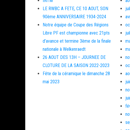
INTM
ao
LE RWBC A FETE, CE 10 AOUT, SON
ju
90ème ANNIVERSAIRE 1934-2024
av
Notre équipe de Coupe des Régions
oc
Libre PF est championne avec 21pts
ju
d’avance et termine 3ème de la finale
ma
nationale à Welkenraedt
ma
26 AOUT DES 13H – JOURNEE DE
no
CLOTURE DE LA SAISON 2022-2023
oc
Fête de la céramique le dimanche 28
ao
mai 2023
ju
no
ju
fé
no
se