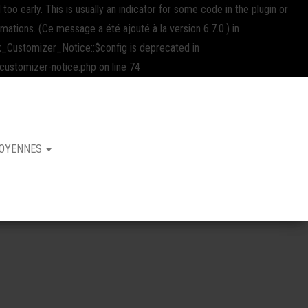
oo early. This is usually an indicator for some code in the plugin or
rmations. (Ce message a été ajouté à la version 6.7.0.) in
Customizer_Notice::$config is deprecated in
stomizer-notice.php on line 74
MOYENNES