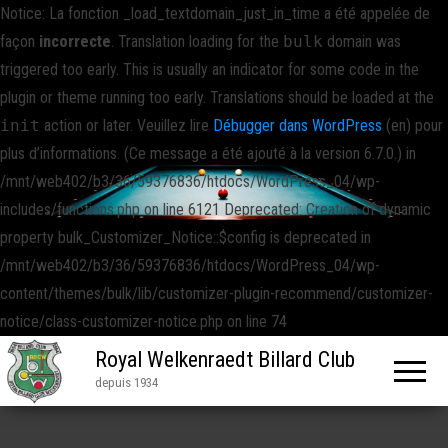
Notice: La fonction _load_textdomain_just_in_time a été appelée de
façon
incorrecte
. Translation loading for the
bulk
domain was
triggered too early. This is usually an indicator for some code in the
plugin or theme running too early. Translations should be loaded at the
init
action or later. Veuillez lire
Débugger dans WordPress
(en) pour
plus d’informations. (Ce message a été ajouté à la version 6.7.0.) in
/mnt/web402/b3/36/59376836/htdocs/WordPress_04/wp-
includes/functions.php on line 6121 Deprecated: Creation of dynamic
property bulk_Customizer_Notice::$config is deprecated in
/mnt/web402/b3/36/59376836/htdocs/WordPress_04/wp-
content/themes/bulk/lib/customizer-plugin-recommend/customizer-
notice/class-customizer-notice.php on line 74
Royal Welkenraedt Billard Club
depuis 1934