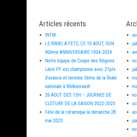
Articles récents
Arc
INTM
ao
LE RWBC A FETE, CE 10 AOUT, SON
ju
90ème ANNIVERSAIRE 1934-2024
av
Notre équipe de Coupe des Régions
oc
Libre PF est championne avec 21pts
ju
d’avance et termine 3ème de la finale
ma
nationale à Welkenraedt
ma
26 AOUT DES 13H – JOURNEE DE
no
CLOTURE DE LA SAISON 2022-2023
oc
Fête de la céramique le dimanche 28
ao
mai 2023
ju
no