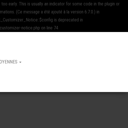
oo early. This is usually an indicator for some code in the plugin or
rmations. (Ce message a été ajouté à la version 6.7.0.) in
Customizer_Notice::$config is deprecated in
stomizer-notice.php on line 74
MOYENNES