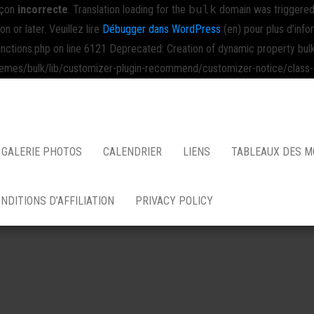
açon
incorrecte
. Translation loading for the
bulk
domain was triggered t
on or later. Veuillez lire
Débugger dans WordPress
(en) pour plus d’info
ns.php on line 6121 Deprecated: Creation of dynamic property bulk_
/bulk/lib/customizer-plugin-recommend/customizer-notice/class-cu
GALERIE PHOTOS
CALENDRIER
LIENS
TABLEAUX DES 
NDITIONS D’AFFILIATION
PRIVACY POLICY