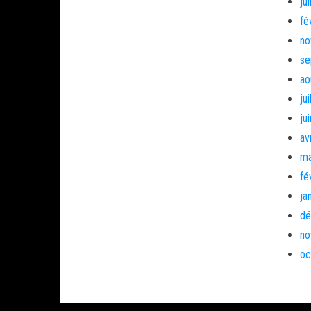
ju
fé
no
se
ao
ju
ju
av
ma
fé
ja
dé
no
oc