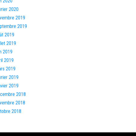
in 2020
vrier 2020
vembre 2019
ptembre 2019
ût 2019
illet 2019
in 2019
ril 2019
rs 2019
vrier 2019
nvier 2019
cembre 2018
vembre 2018
tobre 2018