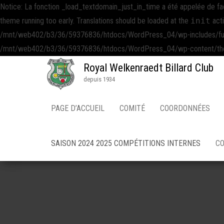
Notice: La fonction _load_textdomain_just_in_time a été appelée de f
theme running too early. Translations should be loaded at the
init
acti
/mnt/web402/b3/36/59376836/htdocs/WordPress_04/wp-includes/functio
/mnt/web402/b3/36/59376836/htdocs/WordPress_04/wp-content/themes
Royal Welkenraedt Billard Club
depuis 1934
PAGE D’ACCUEIL
COMITÉ
COORDONNÉES
SAISON 2024 2025 COMPÉTITIONS INTERNES
CO