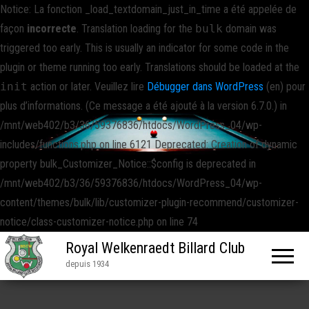
Notice: La fonction _load_textdomain_just_in_time a été appelée de
façon
incorrecte
. Translation loading for the
bulk
domain was
triggered too early. This is usually an indicator for some code in the
plugin or theme running too early. Translations should be loaded at the
init
action or later. Veuillez lire
Débugger dans WordPress
(en) pour
plus d’informations. (Ce message a été ajouté à la version 6.7.0.) in
/mnt/web402/b3/36/59376836/htdocs/WordPress_04/wp-
includes/functions.php on line 6121 Deprecated: Creation of dynamic
property bulk_Customizer_Notice::$config is deprecated in
/mnt/web402/b3/36/59376836/htdocs/WordPress_04/wp-
content/themes/bulk/lib/customizer-plugin-recommend/customizer-
notice/class-customizer-notice.php on line 74
Royal Welkenraedt Billard Club
depuis 1934